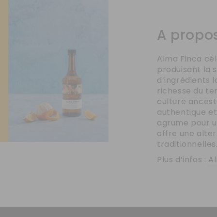
A propo
Alma Finca cél
produisant la 
d’ingrédients 
richesse du ter
culture ances
authentique et
agrume pour un
offre une alte
traditionnelles
Plus d’infos :
A