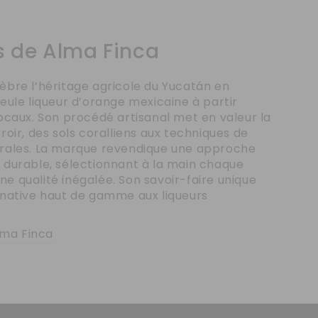
s de Alma Finca
èbre l’héritage agricole du Yucatán en
seule liqueur d’orange mexicaine à partir
locaux. Son procédé artisanal met en valeur la
roir, des sols coralliens aux techniques de
trales. La marque revendique une approche
 durable, sélectionnant à la main chaque
e qualité inégalée. Son savoir-faire unique
rnative haut de gamme aux liqueurs
.
lma Finca