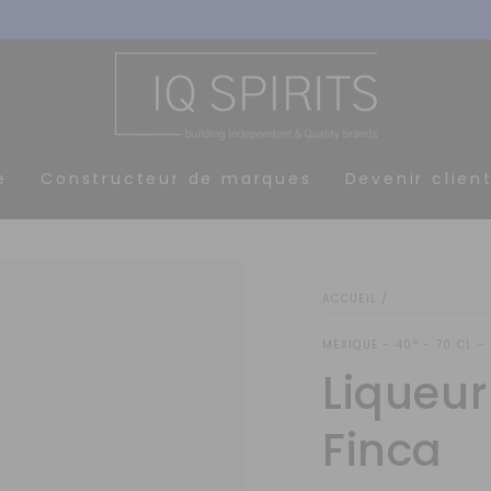
Recevez nos offres par email
e
Constructeur de marques
Devenir clien
ACCUEIL
/
MEXIQUE - 40° - 70 CL -
Liqueu
Finca