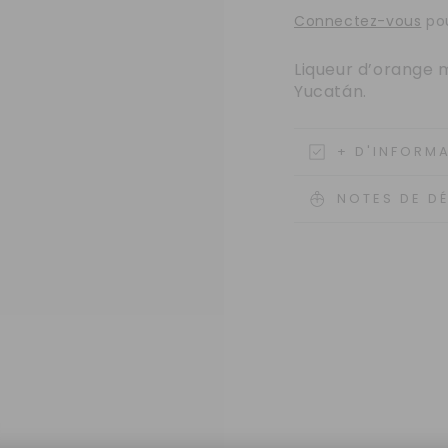
Connectez-vous
pou
Liqueur
d’orange m
Yucatán.
+ D'INFORM
NOTES DE D