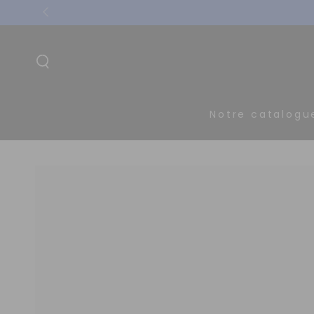
IGNORER LE
CONTENU
Notre catalogu
IGNORER LES
INFORMATIONS
SUR LE PRODUIT