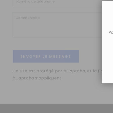
Po
ENVOYER LE MESSAGE
Ce site est protégé par hCaptcha, et la
Politiq
hCaptcha s’appliquent.