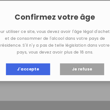
d
t
Confirmez votre âge
C
ur utiliser ce site, vous devez avoir l'âge légal d'ache
et de consommer de l'alcool dans votre pays de
résidence. S'il n'y a pas de telle législation dans votre
pays, vous devez avoir plus de 18 ans.
ue de confidentialité
et les
Conditions de service
de
J'accepte
Je refuse