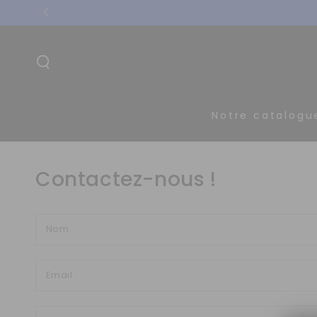
IGNORER LE
Franco de port à partir de 24 bouteilles de 7
CONTENU
Notre catalogu
Contactez-nous !