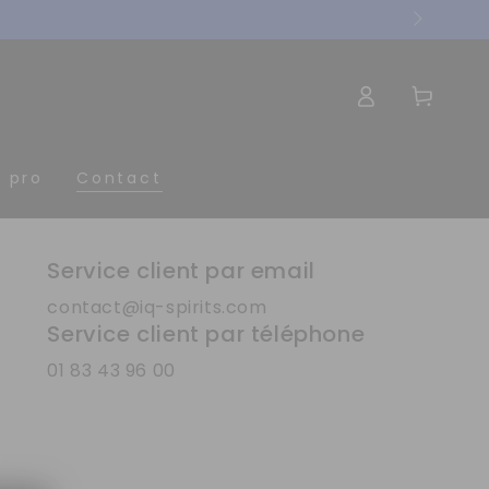
Connexion
Panier
t pro
Contact
Service client par email
contact@iq-spirits.com
Service client par téléphone
om
01 83 43 96 00
mail
uméro