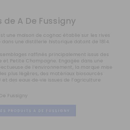
 de A De Fussigny
est une maison de cognac établie sur les rives
dans une distillerie historique datant de 1814.
semblages raffinés principalement issus des
e et Petite Champagne. Engagée dans une
ectueuse de l’environnement, la marque mise
lles plus légères, des matériaux biosourcés
) et des eaux‑de‑vie issues de l’agriculture
A De Fussigny
LES PRODUITS A DE FUSSIGNY