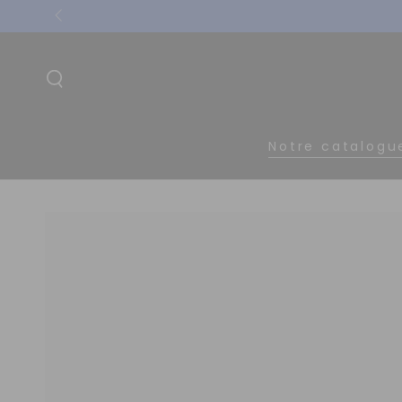
IGNORER LE
CONTENU
Notre catalogu
IGNORER LES
INFORMATIONS
SUR LE PRODUIT