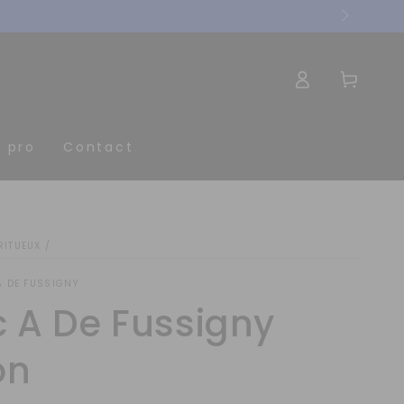
Panier
Connexion
t pro
Contact
RITUEUX
/
A DE FUSSIGNY
 A De Fussigny
on