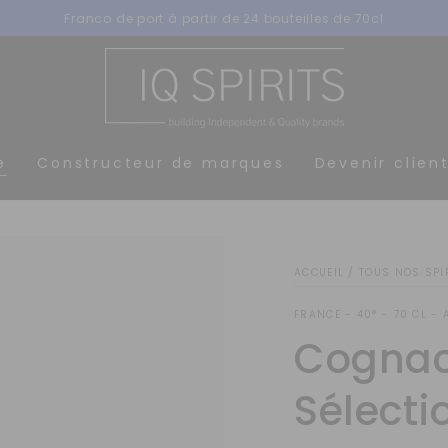
Recevez nos offres par email
e
Constructeur de marques
Devenir clien
ACCUEIL
/
TOUS NOS SPI
FRANCE - 40° - 70 CL - 
Cognac
Sélecti